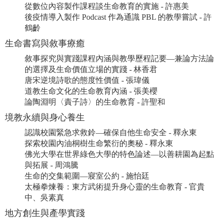
從數位內容製作課程談生命教育的實施 - 許惠美
後疫情導入製作 Podcast 作為通識 PBL 的教學嘗試 - 許
鶴齡
生命書寫與敘事療癒
敘事探究與實踐課程內涵與教學歷程記要—兼論方法論
的選擇及生命價值立場的實踐 - 林香君
唐宋逆境詩歌的態度性價值 - 張瑋儀
道教生命文化的生命教育內涵 - 張美櫻
論陶淵明〈責子詩〉的生命教育 - 許聖和
境教永續與身心養生
認識校園緊急求救鈴—確保自他生命安全 - 釋永東
探索校園內油桐樹生命繁衍的奧秘 - 釋永東
佛光大學在世界綠色大學的特色論述—以善耕園為起點
與拓展 - 周鴻騰
生命的交集範圍—寢室公約 - 施怡廷
太極拳煉養：東方武術提升身心靈的生命教育 - 官貴
中、吳素真
地方創生與產學實踐