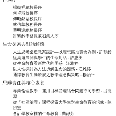
楊朝祥總校長序
何卓飛校長序
傅昭銘副校長序
林信華教務長序
蔡明達總務長序
許鶴齡學務長兼召集人序
生命探索與對話解惑
人生思考桌遊教案設計—以理想窩拍賣會為例 - 許鶴齡
從桌遊展開與學生的生命對話 - 許惠美
從生命教育看新世代的困惑 - 汪雅婷
以人性探討為方法拆解生命的困惑 - 汪雅婷
通識教育生涯發展之教學理念與策略 - 楊治平
思辨責任與核心素養
專業倫理教學：運用目標管理結合問題導向學習 - 呂龍
潭
從「社區治理」課程探索大學生對生命教育的想像 - 陳
衍宏
會計學教室裡的生命教育 - 曲靜芳