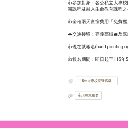
👍參加對象：各公私立大專
識課程及融入生命教育課程之
👍全程兩天食宿費用「免費
🚗交通接駁：嘉義高鐵🚝及
👍現在就報名(hand pointing rig
👍報名期間：即日起至115年5
115年大專校院暨高級中等學校教職員生命教育精進研習工作坊-海報.jpg
👍現在就報名