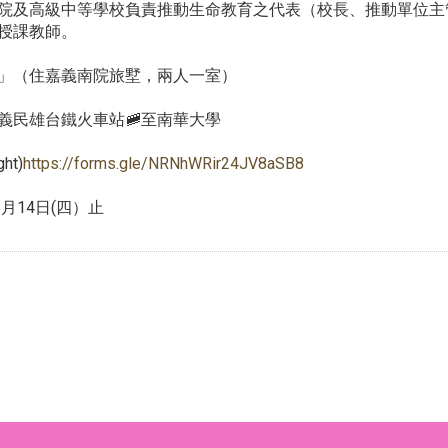
校院及高級中等學校負責推動生命教育之代表（校長、推動單位
授課教師。
」（住嘉義南院旅墅，兩人一室）
嘉義民雄台鐵火車站🚞至南華大學
ht)
https://forms.gle/NRNhWRir24JV8aSB8
月14日(四）止