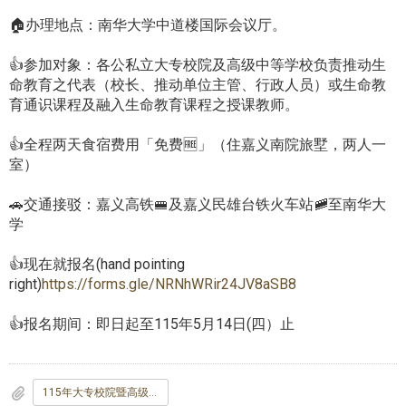
🏠办理地点：南华大学中道楼国际会议厅。
👍参加对象：各公私立大专校院及高级中等学校负责推动生
命教育之代表（校长、推动单位主管、行政人员）或生命教
育通识课程及融入生命教育课程之授课教师。
👍全程两天食宿费用「免费🆓」（住嘉义南院旅墅，两人一
室）
🚗交通接驳：嘉义高铁🚝及嘉义民雄台铁火车站🚞至南华大
学
👍现在就报名(hand pointing
right)
https://forms.gle/NRNhWRir24JV8aSB8
👍报名期间：即日起至115年5月14日(四）止
115年大专校院暨高级中等学校教职员生命教育精进研习工作坊-海报.jpg