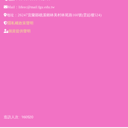
Mail：lifeec@mail.fgu.edu.tw
地址：26247宜蘭縣礁溪鄉林美村林尾路160號(雲起樓524)
隱私權政策聲明
個資提供聲明
造訪人次 : 160520