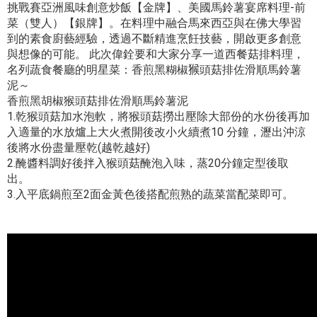
挑戰賽亞洲風味創意炒飯【金牌】、美國馬鈴薯宴席料理-前
菜（雙人）【銀牌】。在料理中融合馬來西亞與在佛大學習
到的素食廚藝經驗，透過不斷精進烹飪技藝，開啟更多創意
與想像的可能。 此次偉銓要和大家分享一道西餐菇排料理，
名列蔬食餐廳的明星菜：香煎黑糊椒𤠣頭菇排佐滑順馬鈴薯
泥～
香煎黑胡椒猴頭菇排佐滑順馬鈴薯泥
1.乾猴頭菇加水泡軟，將猴頭菇撈出壓除大部份的水份後再加
入適量的水放爐上大火煮開後改小火續煮10 分鐘，瀝出沖涼
後將水份盡量壓乾(越乾越好)
2.醃醬料調好後拌入猴頭菇醃泡入味，蒸20分鐘定型後取
出。
3.入平底鍋煎至2面金黃色後搭配煎熟的蔬菜當配菜即可。