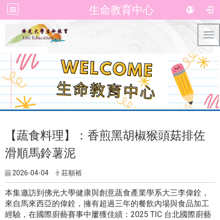
生命教育中心
Tog
【蔬食料理】：香煎黑胡椒猴頭菇排佐
滑順馬鈴薯泥
2026-04-04
莊順裕
本集邀訪到佛光大學健康與創意蔬食產業學系大三李偉銓，
來自馬來西亞的偉銓，擁有超過三年的餐飲內場與食品加工
經驗，在國際廚藝賽事中屢獲佳績：2025 TIC 台北國際廚藝