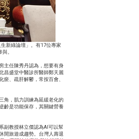
人生新綠論壇」。有17位專家
參與。
房主任陳秀丹認為，想要有身
北昌盛堂中醫診所醫師鄭天麗
化瘀、疏肝解鬱，常按百會、
三角，肌力訓練為延緩老化的
逆齡是功能保存，其關鍵營養
副教授林立傑認為AI可以幫
休閒旅遊成趨勢。台灣人壽退