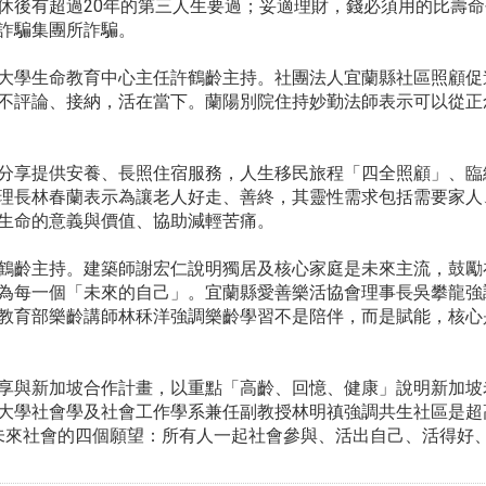
休後有超過20年的第三人生要過；妥適理財，錢必須用的比壽
詐騙集團所詐騙。
大學生命教育中心主任許鶴齡主持。社團法人宜蘭縣社區照顧促
不評論、接納，活在當下。蘭陽別院住持妙勤法師表示可以從正
分享提供安養、長照住宿服務，人生移民旅程「四全照顧」、臨
理長林春蘭表示為讓老人好走、善終，其靈性需求包括需要家人
生命的意義與價值、協助減輕苦痛。
鶴齡主持。建築師謝宏仁說明獨居及核心家庭是未來主流，鼓勵
為每一個「未來的自己」。宜蘭縣愛善樂活協會理事長吳攀龍強
教育部樂齡講師林秝洋強調樂齡學習不是陪伴，而是賦能，核心
享與新加坡合作計畫，以重點「高齡、回憶、健康」說明新加坡
大學社會學及社會工作學系兼任副教授林明禛強調共生社區是超
對未來社會的四個願望：所有人一起社會參與、活出自己、活得好