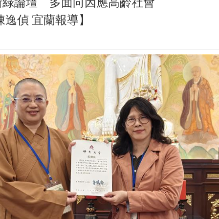
新綠論壇 多面向因應高齡社會
陳逸偵 宜蘭報導】