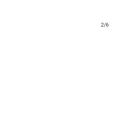
2
/6
佛光大學生命教育中心
電話：03-9871000 #12700
Mail：lifeec@mail.fgu.edu.tw