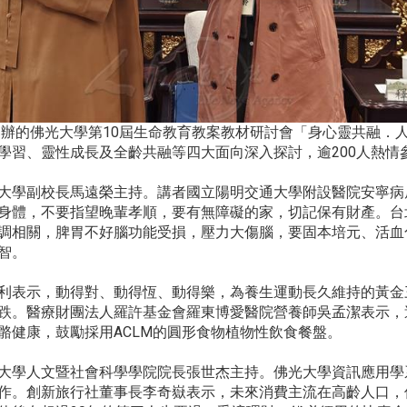
舉辦的佛光大學第10屆生命教育教案教材研討會「身心靈共融．
學習、靈性成長及全齡共融等四大面向深入探討，逾200人熱情
大學副校長馬遠榮主持。講者國立陽明交通大學附設醫院安寧病
身體，不要指望晚輩孝順，要有無障礙的家，切記保有財產。台
調相關，脾胃不好腦功能受損，壓力大傷腦，要固本培元、活血
智。
利表示，動得對、動得恆、動得樂，為養生運動長久維持的黃金
跌。醫療財團法人羅許基金會羅東博愛醫院營養師吳孟潔表示，
骼健康，鼓勵採用ACLM的圓形食物植物性飲食餐盤。
大學人文暨社會科學學院院長張世杰主持。佛光大學資訊應用學系
作。創新旅行社董事長李奇嶽表示，未來消費主流在高齡人口，