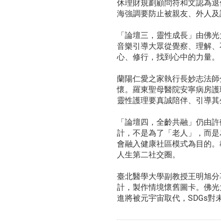
休理財規劃顧問符和文認為退
海強調要防止被親友、外人及
「論壇三，靈性成長」由佛光
音樂引導大眾從覺察、理解、
心、修行，找到心中的力量。
蘭陽仁愛之家執行長妙志法師
懷。羅東聖母醫院安寧病房護
靈性護理要真誠陪伴、引導其
「論壇四，全齡共融」仍由許
計，不是為了「老人」，而是
會融入健康社區模式為目的。
人生第二社交圈。
臺北醫學大學副教授王明旭分
計，製作情境懷舊圖卡。佛光
進將被元宇宙取代，SDGs