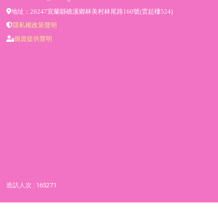
地址：26247宜蘭縣礁溪鄉林美村林尾路160號(雲起樓524)
隱私權政策聲明
個資提供聲明
造訪人次 : 165271