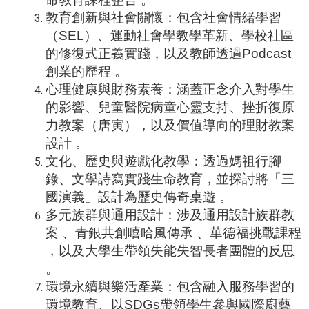
教育創新與社會關懷：包含社會情緒學習
（
SEL
）、運動社會學教學革新、學校社區
的修復式正義實踐，以及教師透過
Podcast
創業的歷程
。
心理健康與財務素養：涵蓋正念介入對學生
的影響、兒童醫院病童心靈支持、挫折復原
力教案（唐寅），以及價值導向的理財教案
設計
。
文化、歷史與遊戲化教學：透過媽祖行腳
錄、文學詩寫實踐生命教育，並探討將「三
國演義」設計為歷史傳奇桌遊
。
多元族群與通用設計：涉及通用設計族群教
案
、青銀共創嘻哈風傳承
、華德福挑戰課程
，以及大學生帶領失能失智長者團體的反思
。
環境永續與樂活產業：包含融入服務學習的
環境教育、以
SDGs
帶領學生參與國際廚藝