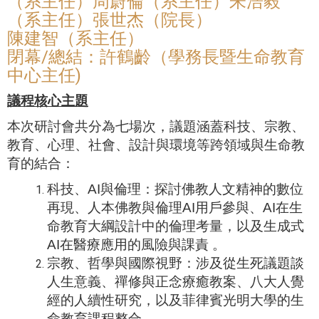
（系主任）周蔚倫（系主任）朱浩毅
（系主任）張世杰（院長）
陳建智（系主任）
閉幕/總結：許鶴齡（學務長暨生命教育
中心主任)
議程核心主題
本次研討會共分為七場次，議題涵蓋科技、宗教、
教育、心理、社會、設計與環境等跨領域與生命教
育的結合：
科技、
AI
與倫理：探討佛教人文精神的數位
再現、人本佛教與倫理
AI
用戶參與、
AI
在生
命教育大綱設計中的倫理考量，以及生成式
AI
在醫療應用的風險與課責
。
宗教、哲學與國際視野：涉及從生死議題談
人生意義、禪修與正念療癒教案、八大人覺
經的人續性研究，以及菲律賓光明大學的生
命教育課程整合
。