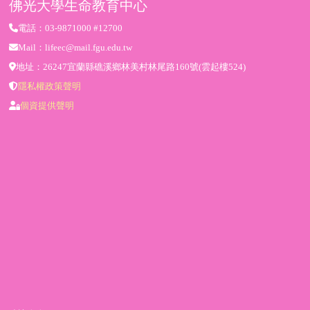
佛光大學生命教育中心
電話：03-9871000 #12700
Mail：lifeec@mail.fgu.edu.tw
地址：26247宜蘭縣礁溪鄉林美村林尾路160號(雲起樓524)
隱私權政策聲明
個資提供聲明