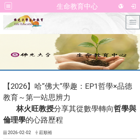
生命教育中心
Tog
【2026】哈”佛大”學趣：EP1哲學×品德
教育～第一站思辨力
林火旺教授
分享其從數學轉向
哲學與
倫理學
的心路歷程
2026-02-02
莊順裕