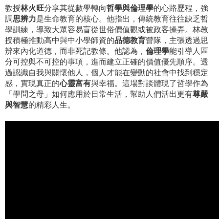
教授
林火旺
分享其從數學轉向
哲學與倫理學
的心路歷程，強
調
思辨力
是生命教育的核心。他指出，傳統教育往往缺乏哲
學訓練，導致大眾容易盲從世俗價值觀或被政客操弄。林教
授積極推動高中與中小學師資的
品德教育
營隊，主張透過思
辨來內化道德，而非死記教條。他認為，
倫理學
能引導人區
分可控與不可控的事項，進而建立正確的價值優先順序。透
過認識自我與關懷他人，個人才能在變動的社會中找到穩定
感，實現真正的
心靈富有
與幸福。這場對談體現了哲學作為
「學問之母」如何應用於日常生活，幫助人們活出更有
尊嚴
與智慧
的精彩人生。