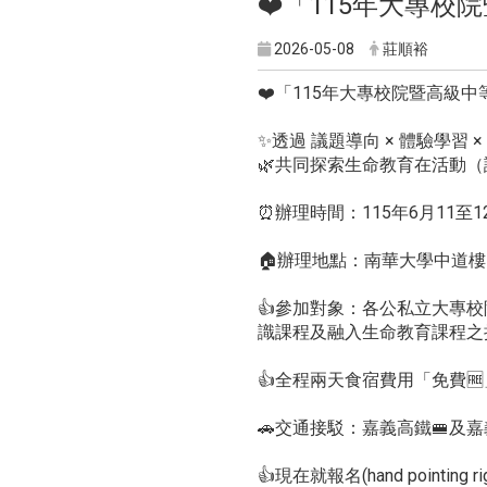
❤️「115年大專
2026-05-08
莊順裕
❤️「115年大專校院暨高級
✨透過 議題導向 × 體驗學習 
🌿共同探索生命教育在活動
⏰辦理時間：115年6月11
🏠辦理地點：南華大學中道
👍參加對象：各公私立大專
識課程及融入生命教育課程之
👍全程兩天食宿費用「免費
🚗交通接駁：嘉義高鐵🚝及
👍現在就報名(hand pointing rig