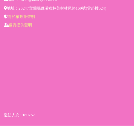
地址：26247宜蘭縣礁溪鄉林美村林尾路160號(雲起樓524)
隱私權政策聲明
個資提供聲明
造訪人次 : 160757