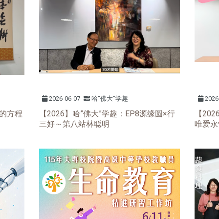
2026-06-07
哈"佛大"学趣
2026
命的方程
【2026】哈”佛大”学趣：EP8源缘圆×行
【20
三好～第八站林聪明
唯爱永