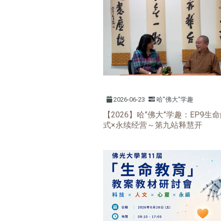
2026-06-23
哈"佛大"学趣
【2026】哈”佛大”学趣：EP9生
式×永续经营～第九站释慧开