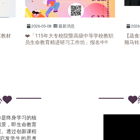
2026-05-08
最新消息
2026
案教材
❤️「115年大专校院暨高级中等学校教职
【蔬食
员生命教育精进研习工作坊」报名中‼️
顺马铃
心
亦是终身学习的核
愿景，即生命教育
展。透过创新课程
启发学生的思考