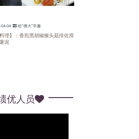
-04-04
哈"佛大"学趣
料理】：香煎黑胡椒猴头菇排佐滑
薯泥
:::
绩优人员