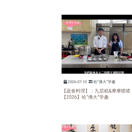
2026-07-10
哈"佛大"学趣
【蔬食料理】：九层糕&摩摩喳喳
【2026】哈”佛大”学趣