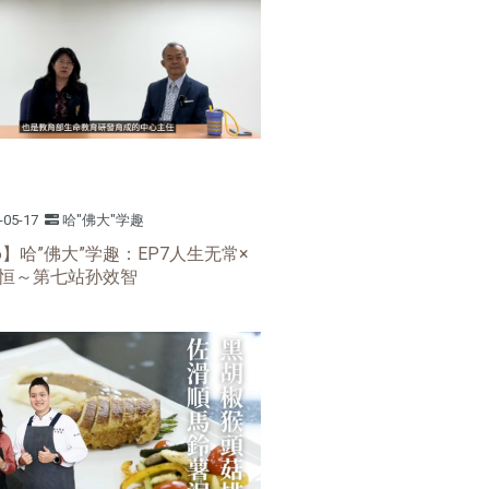
-05-17
哈"佛大"学趣
26】哈”佛大”学趣：EP7人生无常×
恒～第七站孙效智