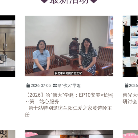
2026-07-05
哈"佛大"学趣
2026
【2026】哈”佛大”学趣：EP10安养×长照
佛光大
～第十站心服务
研讨会
第十站特别邀访兰阳仁爱之家黄诗吟主
任