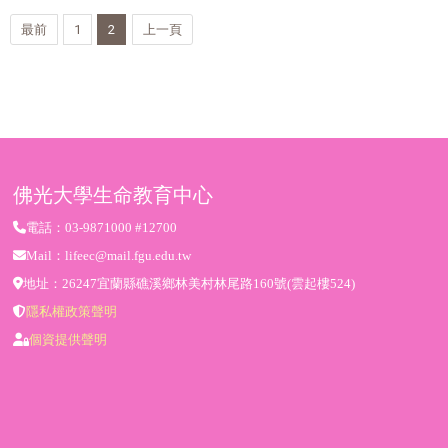
最前
1
2
上一頁
佛光大學生命教育中心
電話：03-9871000 #12700
Mail：lifeec@mail.fgu.edu.tw
地址：26247宜蘭縣礁溪鄉林美村林尾路160號(雲起樓524)
隱私權政策聲明
個資提供聲明