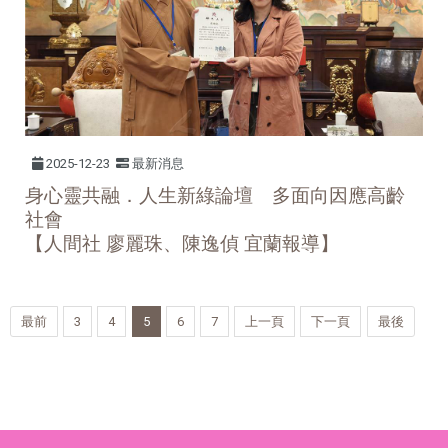
2025-12-23
最新消息
身心靈共融．人生新綠論壇 多面向因應高齡
社會
【人間社 廖麗珠、陳逸偵 宜蘭報導】
最前
3
4
5
6
7
上一頁
下一頁
最後