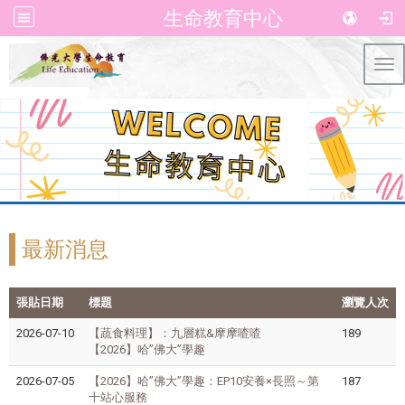
生命教育中心
Tog
最新消息
張貼日期
標題
瀏覽人次
2026-07-10
【蔬食料理】：九層糕&摩摩喳喳
189
【2026】哈”佛大”學趣
2026-07-05
【2026】哈”佛大”學趣：EP10安養×長照～第
187
十站心服務