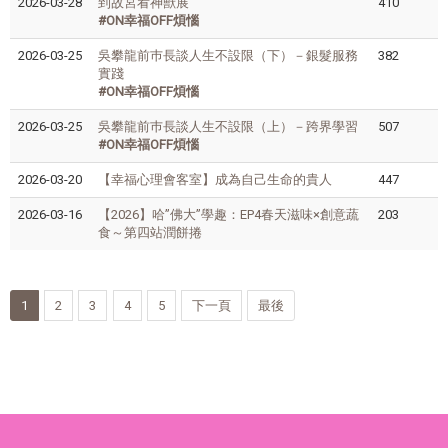
2026-03-28
到故宮看神獸展
410
#ON幸福OFF煩惱
2026-03-25
吳攀龍前巿長談人生不設限（下）－銀髮服務
382
實踐
#ON幸福OFF煩惱
2026-03-25
吳攀龍前巿長談人生不設限（上）－跨界學習
507
#ON幸福OFF煩惱
2026-03-20
【幸福心理會客室】成為自己生命的貴人
447
2026-03-16
【2026】哈”佛大”學趣：EP4春天滋味×創意蔬
203
食～第四站潤餅捲
1
2
3
4
5
下一頁
最後