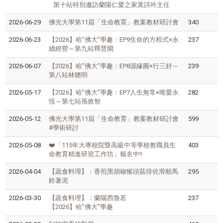
第十站特別邀訪蘭陽仁愛之家黃詩吟主任
2026-06-29
佛光大學第11屆「生命教育」教案教材研討會
340
2026-06-23
【2026】哈”佛大”學趣：EP9生命的方程式×永
237
續經營～第九站釋慧開
2026-06-07
【2026】哈”佛大”學趣：EP8源緣圓×行三好～
239
第八站林聰明
2026-05-17
【2026】哈”佛大”學趣：EP7人生無常×唯愛永
282
恆～第七站孫效智
2026-05-12
佛光⼤學第11屆「⽣命教育」教案教材研討會
599
#學術研討
2026-05-08
❤️「115年大專校院暨高級中等學校教職員生
403
命教育精進研習工作坊」報名中‼️
2026-04-04
【蔬食料理】：香煎黑胡椒猴頭菇排佐滑順馬
295
鈴薯泥
2026-03-30
【蔬食料理】：蘭陽西魯若
237
【2026】哈”佛大”學趣