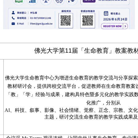
佛光大学第11届
「
生命教育
」
教案教
佛光大学生命教育中心为增进生命教育的教学交流与分享探索
教材研讨会
，
提供跨校交流平台
，
促进教师在生命教育教案
「
教
」「
学
」
经验与成果
，
建构具特色暨多元化的教学实践
化推广
，分别
从
AI
、
科技
、
叙事、影像、社会情绪
、觉察、
正念
、
宗教
、文化
主题
，
研讨交流生命教育的教学实践成果及