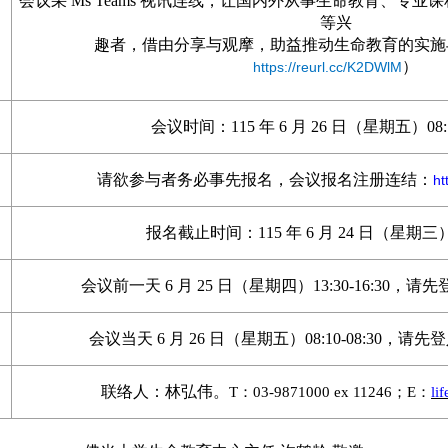
会议采
Ms Teams
视讯连线
，
让国内外从事生命教育
、
专业课
等兴
趣者
，
借由分享与观摩
，
助益推动生命教育的实施
）
https://reurl.cc/K2DWlM
会议时间
：
115
年
6
月
26
日
（
星期五
）
08:
请欲参与者务必事先报名
，
会议报名注册连结
：
ht
报名截止时间
：
115
年
6
月
24
日
（
星期三
会议前一天
6
月
25
日
（
星期四
）
13:30-16:30
，
请先
会议当天
6
月
26
日
（
星期五
）
08:10-08:30
，
请先
联络人
：
林弘伟
。
T
：
03-9871000 ex 11246
；
E
：
li