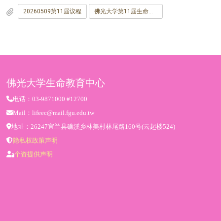
20260509第11届议程
佛光大学第11届生命教育公告版
佛光大学生命教育中心
电话：03-9871000 #12700
Mail：lifeec@mail.fgu.edu.tw
地址：26247宜兰县礁溪乡林美村林尾路160号(云起楼524)
隐私权政策声明
个资提供声明