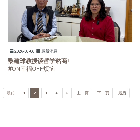
2026-03-06
最新消息
黎建球教授谈哲学谘商!
#
ON幸福OFF烦恼
最前
1
2
3
4
5
上一页
下一页
最后