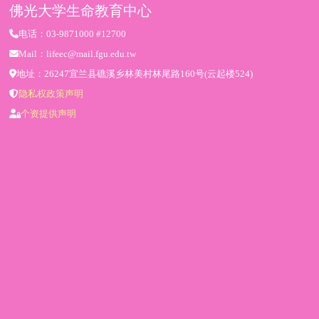
佛光大学生命教育中心
电话：03-9871000 #12700
Mail：lifeec@mail.fgu.edu.tw
地址：26247宜兰县礁溪乡林美村林尾路160号(云起楼524)
隐私权政策声明
个资提供声明